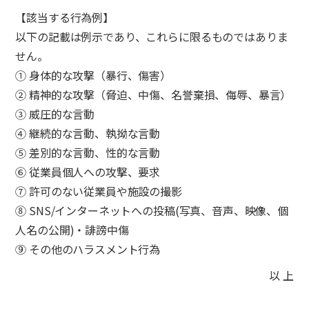
【該当する行為例】
以下の記載は例示であり、これらに限るものではありま
せん。
① 身体的な攻撃（暴行、傷害）
② 精神的な攻撃（脅迫、中傷、名誉棄損、侮辱、暴言）
③ 威圧的な言動
④ 継続的な言動、執拗な言動
⑤ 差別的な言動、性的な言動
⑥ 従業員個人への攻撃、要求
⑦ 許可のない従業員や施設の撮影
⑧ SNS/インターネットへの投稿(写真、音声、映像、個
人名の公開)・誹謗中傷
⑨ その他のハラスメント行為
以 上