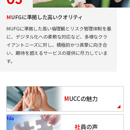
M
UFGに準拠した高いクオリティ
MUFGに準拠した高い倫理観とリスク管理体制を基
に、デジタル化への柔軟な対応など、多様なクラ
イアントニーズに対し、積極的かつ真摯に向き合
い、期待を超えるサービスの提供に尽力していま
す。
M
UCCの魅力
fda
社
員の声